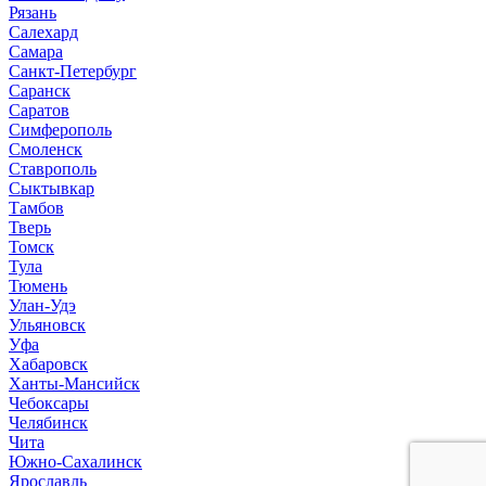
Рязань
Салехард
Самара
Санкт-Петербург
Саранск
Саратов
Симферополь
Смоленск
Ставрополь
Сыктывкар
Тамбов
Тверь
Томск
Тула
Тюмень
Улан-Удэ
Ульяновск
Уфа
Хабаровск
Ханты-Мансийск
Чебоксары
Челябинск
Чита
Южно-Сахалинск
Ярославль