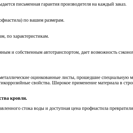
ыдается письменная гарантия производителя на каждый заказ.
офнастила) по вашим размерам.
ам, по характеристикам.
емным и собственным автотранспортом, дает возможность сэконом
 металлические оцинкованные листы, прошедшие специальную ме
антикоррозийные свойства. Широкое применение материала в стро
ства кровли.
равленного стока воды и доступная цена профнастила преврати