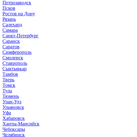
Петрозаводск
Псков
Ростов на Дону
Рязань
Салехард
Самара
Санкт-Петербург
Саранск
Саратов
Симферополь
Смоленск
Ставрополь
Сыктывкар
Тамбов
Тверь
Томск
Тула
Тюмень
Улан-Удэ
Ульяновск
Уфа
Хабаровск
Ханты-Мансийск
Чебоксары
Челябинск