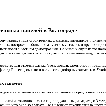
еновых панелей в Волгограде
опулярных видов строительных фасадных материалов, применяем
ных построек, небольших магазинов, автомоек и других строен
меняются в частном домостроении. Во многих случаях это наиб
идает любому зданию очень аккуратный, ухоженный вид, а возм
одства для отделки фасада (стен, цоколя, фронтонов и подшив
 фасада Вашего дома, но и количество доборных элементов. Что
ых панелей
одятся на новейшем высокотехнологичном оборудовании из вы
нелей изготавливается по индивидуальным размерам до 3 метро
сный материал, без запаха. Не выделяют токсических веществ 