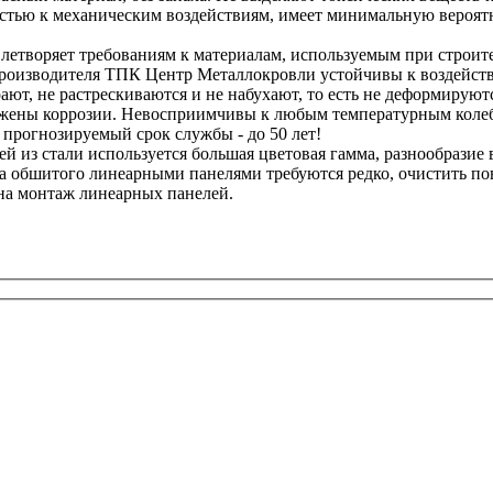
стью к механическим воздействиям, имеет минимальную вероят
етворяет требованиям к материалам, используемым при строите
роизводителя ТПК Центр Металлокровли устойчивы к воздейств
ют, не растрескиваются и не набухают, то есть не деформируютс
жены коррозии. Невосприимчивы к любым температурным колеб
а прогнозируемый срок службы - до 50 лет!
й из стали используется большая цветовая гамма, разнообразие 
а обшитого линеарными панелями требуются редко, очистить по
на монтаж линеарных панелей.