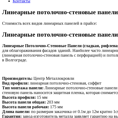
Контакты
Линеарные потолочно-стеновые панели 
Стоимость всех видов линеарных панелей в прайсе:
Линеарные потолочно-стеновые панели
Линеарные Потолочно-Стеновые Панели (гладкая, рифленая,
для облагораживания фасадов зданий. Наиболее часто линеар
(линеарная потолочно-стеновая панель с перфорацией) и потол
в Волгограде.
Производитель:
Центр Металлокровли
Вид профиля:
линеарная потолочно-стеновая, соффит
Тип монтажа панели:
Линеарные потолочно-стеновые панели м
стеновую панель наносится защитная пленка, которая снимаетс
Высота профиля:
15 мм
Высота панели общая:
203 мм
Высота панели рабочая:
175 мм
Длина панели:
по размерам заказчика от 0.1м до 12м кратно 1с
Гарантия:
завод-изготовитель металла заявляет гарантию на 