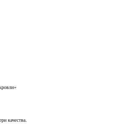
окровли»
ри качества.